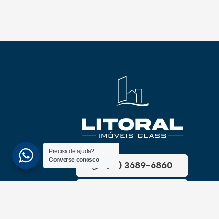
Precisa de ajuda?
Converse conosco
(51) 3689-6860
(51) 99172-1409