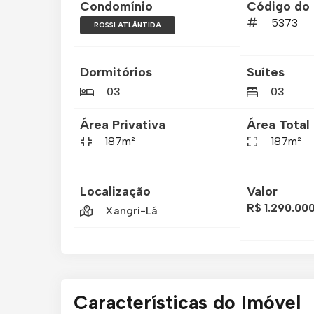
Condomínio
Código do 
5373
ROSSI ATLÂNTIDA
Dormitórios
Suítes
03
03
Área Privativa
Área Total
187m²
187m²
Localização
Valor
R$ 1.290.00
Xangri-Lá
Características do Imóvel