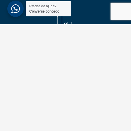
Precisa de ajuda?
Converse conosco
(51) 3689-6860
(51) 99172-1409
UNIDADES
ATLÂNTIDA
Av. Central, 1510, loja 02 – Atlântida
CEP 95588-000 – Rio Grande do Sul