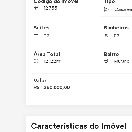
Código do imóvel
Tipo
12755
Casa e
Suítes
Banheiros
02
03
Área Total
Bairro
121.22m²
Murano
Valor
R$ 1.260.000,00
Características do Imóvel