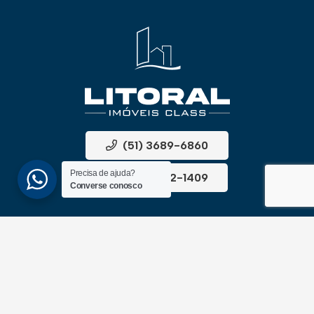
(51) 3689-6860
Precisa de ajuda?
(51) 99172-1409
Converse conosco
UNIDADES
ATLÂNTIDA
Av. Central, 1510, loja 02 – Atlântida
CEP 95588-000 – Rio Grande do Sul