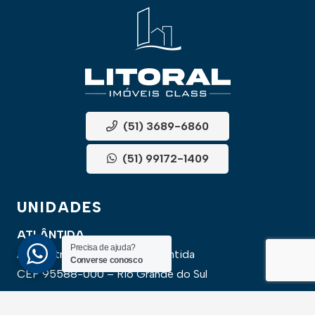
(51) 3689-6860
(51) 99172-1409
UNIDADES
ATLÂNTIDA
Precisa de ajuda?
Av. Central, 1510, loja 02 – Atlântida
Converse conosco
CEP 95588-000 – Rio Grande do Sul
XANGRI-LÁ