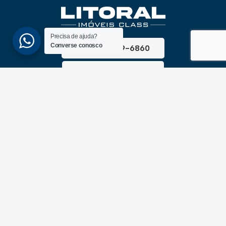
Precisa de ajuda?
Converse conosco
(51) 3689-6860
(51) 99172-1409
UNIDADES
ATLÂNTIDA
Av. Central, 1510, loja 02 – Atlântida
CEP 95588-000 – Rio Grande do Sul
XANGRI-LÁ
Av. Paraguassu, 6801 – Xangri-lá
CEP 95588-000 – Rio Grande do Sul