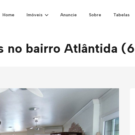
Home
Imóveis
Anuncie
Sobre
Tabelas
s no bairro Atlântida (