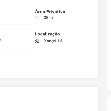
Área Privativa
381m²
Localização
a
Xangri-Lá