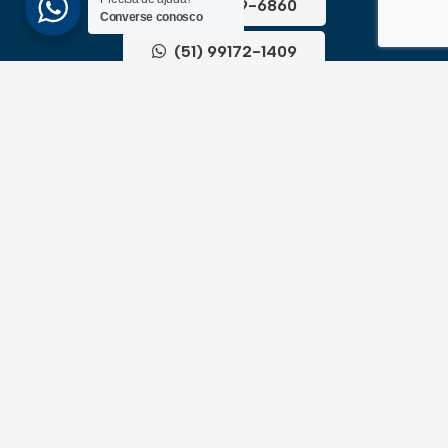
(51) 3689-6860
Converse conosco
(51) 99172-1409
UNIDADES
ATLÂNTIDA
Av. Central, 1510, loja 02 – Atlântida
CEP 95588-000 – Rio Grande do Sul
XANGRI-LÁ
Av. Paraguassu, 6801 – Xangri-lá
CEP 95588-000 – Rio Grande do Sul
NEWSLLETER
Cadastre-se para receber todas as novidades em
primeira mão