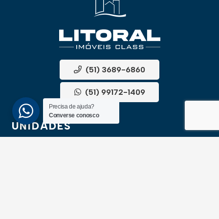
(51) 3689-6860
(51) 99172-1409
Precisa de ajuda?
Converse conosco
UNIDADES
ATLÂNTIDA
Av. Central, 1510, loja 02 – Atlântida
CEP 95588-000 – Rio Grande do Sul
XANGRI-LÁ
Av. Paraguassu, 6801 – Xangri-lá