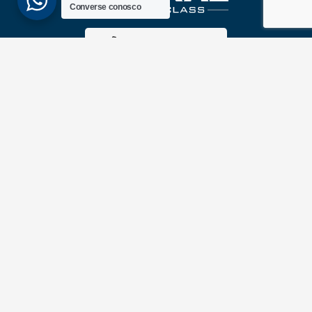
Converse conosco
(51) 3689-6860
(51) 99172-1409
UNIDADES
ATLÂNTIDA
Av. Central, 1510, loja 02 – Atlântida
CEP 95588-000 – Rio Grande do Sul
XANGRI-LÁ
Av. Paraguassu, 6801 – Xangri-lá
CEP 95588-000 – Rio Grande do Sul
NEWSLLETER