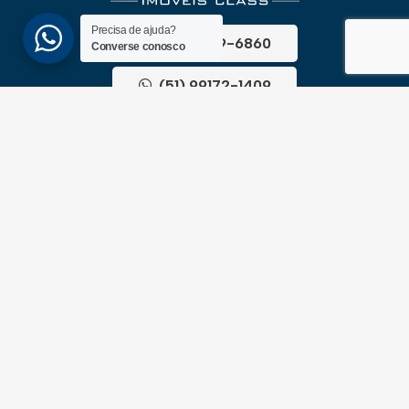
Precisa de ajuda?
(51) 3689-6860
Converse conosco
(51) 99172-1409
UNIDADES
ATLÂNTIDA
Av. Central, 1510, loja 02 – Atlântida
CEP 95588-000 – Rio Grande do Sul
XANGRI-LÁ
Av. Paraguassu, 6801 – Xangri-lá
CEP 95588-000 – Rio Grande do Sul
NEWSLLETER