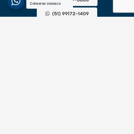
Converse conosco
(51) 99172-1409
UNIDADES
ATLÂNTIDA
Av. Central, 1510, loja 02 – Atlântida
CEP 95588-000 – Rio Grande do Sul
XANGRI-LÁ
Av. Paraguassu, 6801 – Xangri-lá
CEP 95588-000 – Rio Grande do Sul
NEWSLLETER
Cadastre-se para receber todas as novidades em
primeira mão