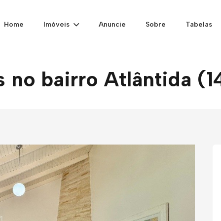
Home
Imóveis
Anuncie
Sobre
Tabelas
 no bairro Atlântida (1