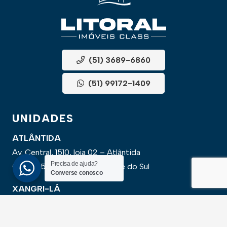
(51) 3689-6860
(51) 99172-1409
UNIDADES
ATLÂNTIDA
Av. Central, 1510, loja 02 – Atlântida
Precisa de ajuda?
CEP 95588-000 – Rio Grande do Sul
Converse conosco
XANGRI-LÁ
Av. Paraguassu, 6801 – Xangri-lá
CEP 95588-000 – Rio Grande do Sul