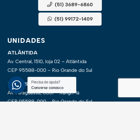
(51) 3689-6860
(51) 99172-1409
UNIDADES
ATLÂNTIDA
Av. Central, 1510, loja 02 – Atlântida
CEP 95588-000 – Rio Grande do Sul
Precisa de ajuda?
XANGRI-LÁ
Converse conosco
Av. Paraguassu, 6801 – Xangri-lá
CEP 95588-000 – Rio Grande do Sul
NEWSLLETER
Cadastre-se para receber todas as novidades em