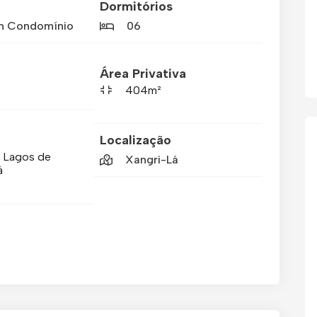
Dormitórios
m Condomínio
06
Área Privativa
404m²
Localização
 Lagos de
Xangri-Lá
á