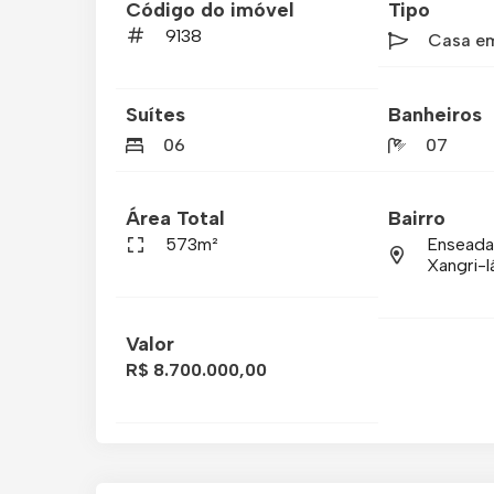
Código do imóvel
Tipo
9138
Casa e
Suítes
Banheiros
06
07
Área Total
Bairro
573m²
Enseada
Xangri-l
Valor
R$ 8.700.000,00