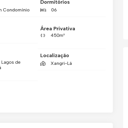
Dormitórios
m Condomínio
06
Área Privativa
450m²
Localização
 Lagos de
Xangri-Lá
á