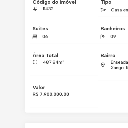
Código do imóvel
Tipo
11432
Casa e
Suítes
Banheiros
06
09
Área Total
Bairro
487.84m²
Enseada
Xangri-l
Valor
R$ 7.900.000,00