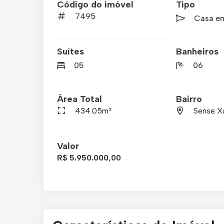
Código do imóvel
Tipo
7495
Casa e
Suítes
Banheiros
05
06
Área Total
Bairro
434.05m²
Sense X
Valor
R$ 5.950.000,00