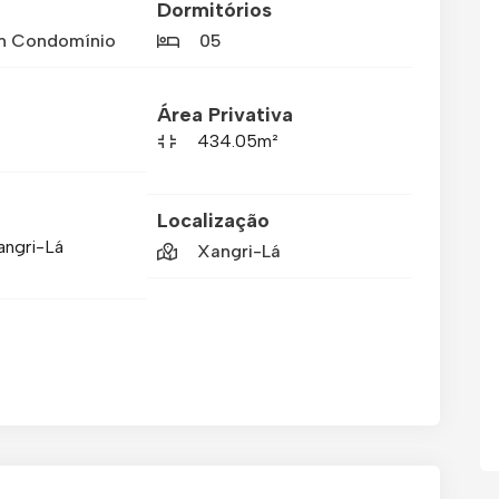
Dormitórios
m Condomínio
05
Área Privativa
434.05m²
Localização
angri-Lá
Xangri-Lá