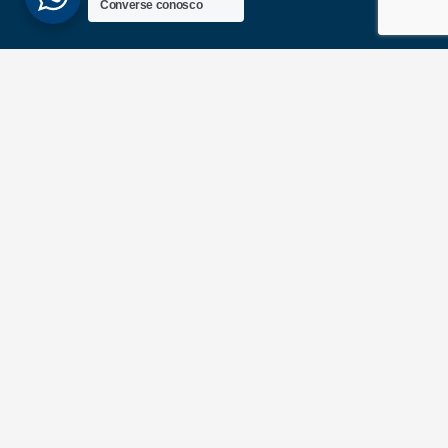
Converse conosco
(51) 3689-6860
(51) 99172-1409
UNIDADES
ATLÂNTIDA
Av. Central, 1510, loja 02 – Atlântida