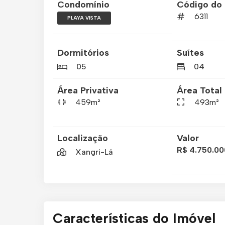
Condomínio
Código do 
6311
PLAYA VISTA
Dormitórios
Suítes
05
04
Área Privativa
Área Total
459m²
493m²
Localização
Valor
R$ 4.750.00
Xangri-Lá
Características do Imóvel