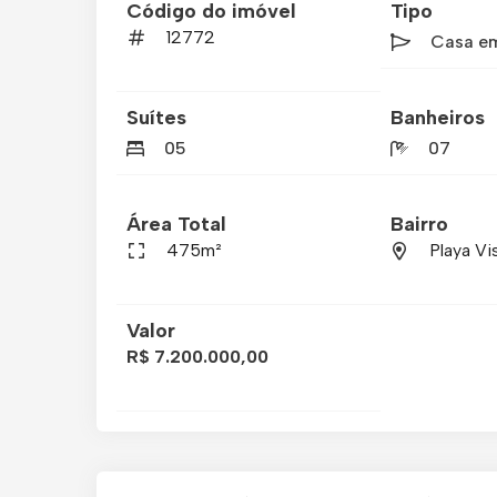
Código do imóvel
Tipo
12772
Casa e
Suítes
Banheiros
05
07
Área Total
Bairro
475m²
Playa Vi
Valor
R$ 7.200.000,00