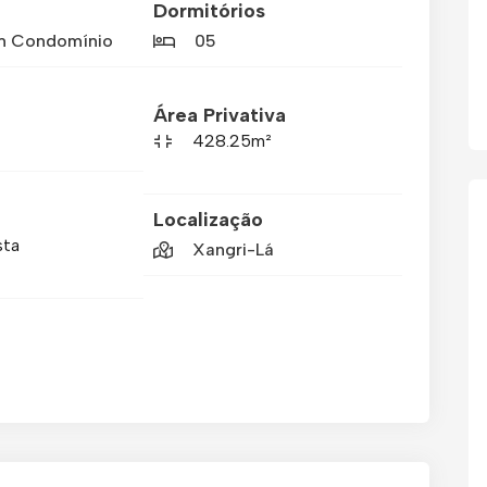
Dormitórios
m Condomínio
05
Área Privativa
428.25m²
Localização
sta
Xangri-Lá