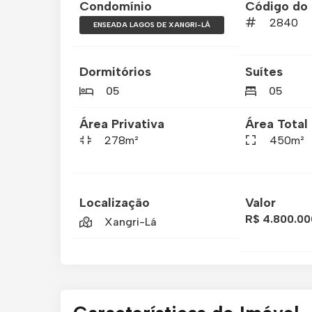
Condomínio
Código do 
2840
ENSEADA LAGOS DE XANGRI-LÁ
Dormitórios
Suítes
05
05
Área Privativa
Área Total
278m²
450m²
Localização
Valor
R$ 4.800.00
Xangri-Lá