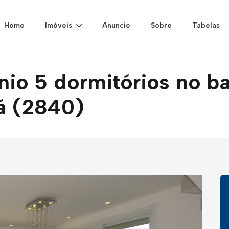
Home
Imóveis
Anuncie
Sobre
Tabelas
o 5 dormitórios no ba
á (2840)