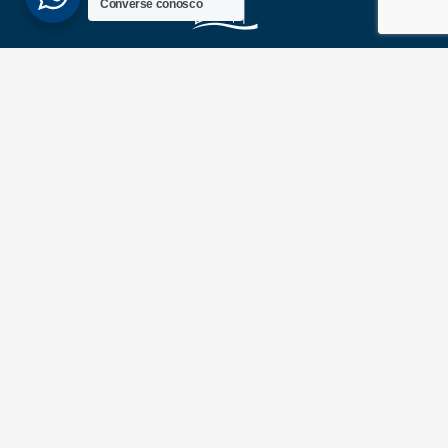
Converse conosco
(51) 3689-6860
(51) 99172-1409
UNIDADES
ATLÂNTIDA
Av. Central, 1510, loja 02 – Atlântida
CEP 95588-000 – Rio Grande do Sul
XANGRI-LÁ
Av. Paraguassu, 6801 – Xangri-lá
CEP 95588-000 – Rio Grande do Sul