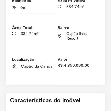
Banheiros
Área Privativa
334.74m²
06
Área Total
Bairro
334.74m²
Capão Ilhas
Resort
Localização
Valor
R$ 4.950.000,00
Capão da Canoa
Características do Imóvel