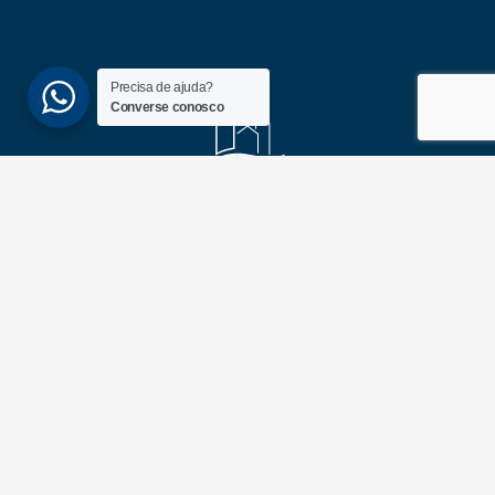
Precisa de ajuda?
Converse conosco
(51) 3689-6860
(51) 99172-1409
UNIDADES
ATLÂNTIDA
Av. Central, 1510, loja 02 – Atlântida