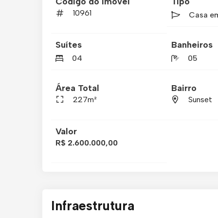
Código do imóvel
Tipo
10961
Casa e
Suítes
Banheiros
04
05
Área Total
Bairro
227m²
Sunset
Valor
R$ 2.600.000,00
Infraestrutura