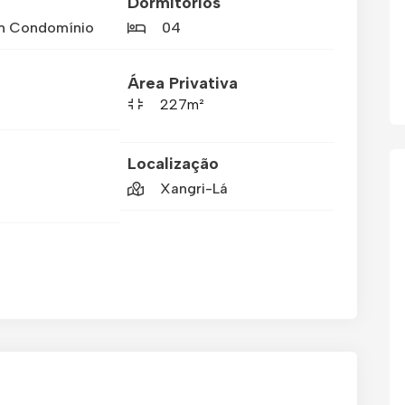
Dormitórios
m Condomínio
04
Área Privativa
227m²
Localização
Xangri-Lá