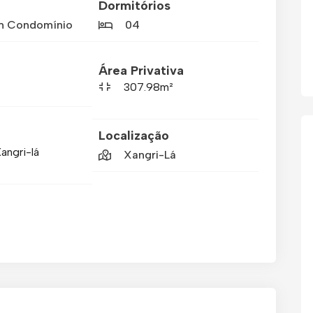
Dormitórios
m Condomínio
04
Área Privativa
307.98m²
Localização
Xangri-lá
Xangri-Lá