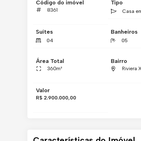
Código do imóvel
Tipo
8361
Casa e
Suítes
Banheiros
04
05
Área Total
Bairro
360m²
Riviera 
Valor
R$ 2.900.000,00
Características do Imóvel