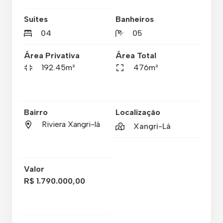
Suítes
Banheiros
04
05
Área Privativa
Área Total
192.45m²
476m²
Bairro
Localização
Riviera Xangri-lá
Xangri-Lá
Valor
R$ 1.790.000,00