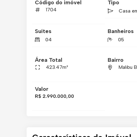
Código do imóvel
Tipo
1704
Casa e
Suítes
Banheiros
04
05
Área Total
Bairro
423.47m²
Malibu 
Valor
R$ 2.990.000,00