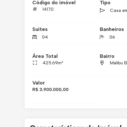
Código do imóvel
Tipo
14170
Casa e
Suítes
Banheiros
04
06
Área Total
Bairro
425.69m²
Malibu 
Valor
R$ 3.900.000,00