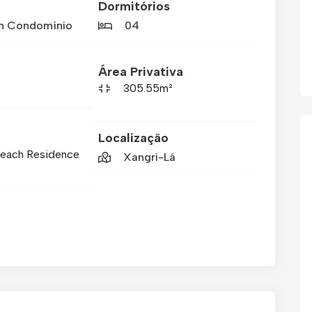
Dormitórios
m Condomínio
04
Área Privativa
305.55m²
Localização
Beach Residence
Xangri-Lá