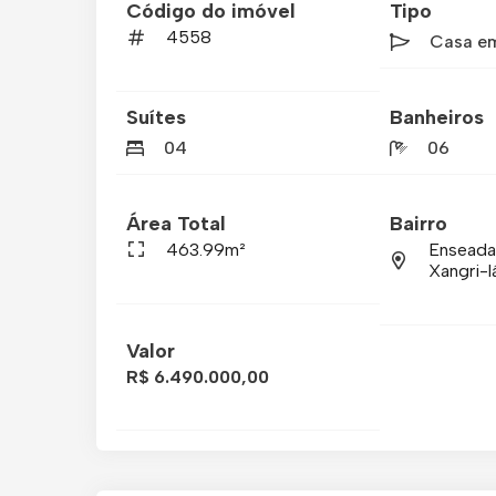
Código do imóvel
Tipo
4558
Casa e
Suítes
Banheiros
04
06
Área Total
Bairro
463.99m²
Enseada
Xangri-l
Valor
R$ 6.490.000,00