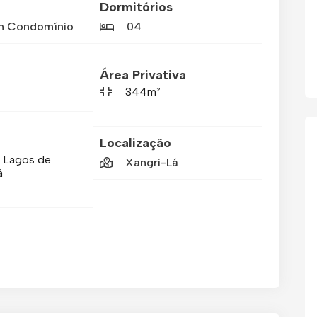
Dormitórios
m Condomínio
04
Área Privativa
344m²
Localização
 Lagos de
Xangri-Lá
á