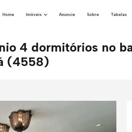
Home
Imóveis
Anuncie
Sobre
Tabelas
o 4 dormitórios no ba
á (4558)