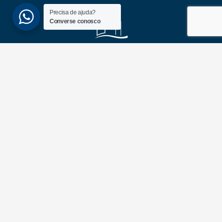
Precisa de ajuda?
Converse conosco
(51) 3689-6860
(51) 99172-1409
UNIDADES
ATLÂNTIDA
Av. Central, 1510, loja 02 – Atlântida
CEP 95588-000 – Rio Grande do Sul
XANGRI-LÁ