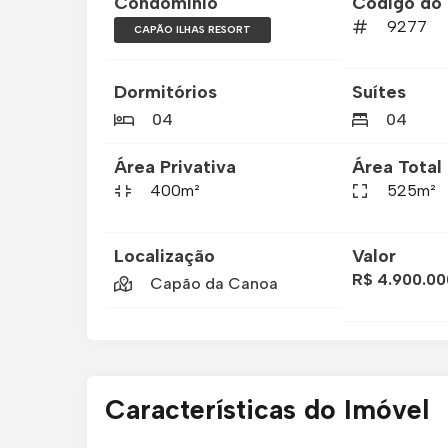
Condomínio
Código do 
9277
CAPÃO ILHAS RESORT
Dormitórios
Suítes
04
04
Área Privativa
Área Total
400m²
525m²
Localização
Valor
R$ 4.900.00
Capão da Canoa
Características do Imóvel