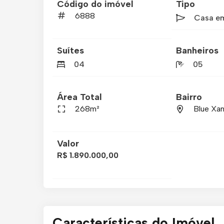
Código do imóvel
Tipo
6888
Casa e
Suítes
Banheiros
04
05
Área Total
Bairro
268m²
Blue Xan
Valor
R$ 1.890.000,00
Características do Imóvel