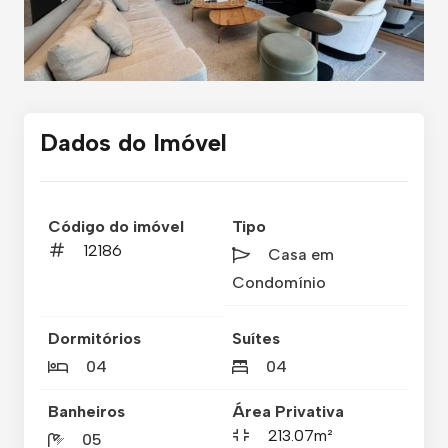
Dados do Imóvel
Código do imóvel
Tipo
12186
Casa em
Condomínio
Dormitórios
Suítes
04
04
Banheiros
Área Privativa
213.07m²
05