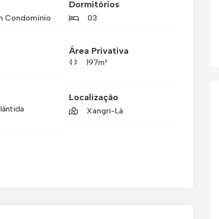
Dormitórios
m Condomínio
03
Área Privativa
197m²
Localização
lântida
Xangri-Lá