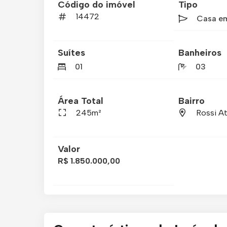
Código do imóvel
Tipo
14472
Casa e
Suítes
Banheiros
01
03
Área Total
Bairro
245m²
Rossi At
Valor
R$ 1.850.000,00