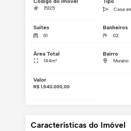
Código do imóvel
Tipo
15125
Casa e
Suítes
Banheiros
01
02
Área Total
Bairro
144m²
Murano
Valor
R$ 1.540.000,00
Características do Imóvel