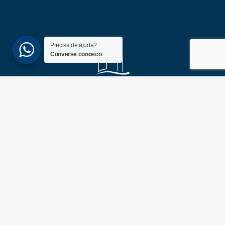
Precisa de ajuda?
Converse conosco
(51) 3689-6860
(51) 99172-1409
UNIDADES
ATLÂNTIDA
Av. Central, 1510, loja 02 – Atlântida