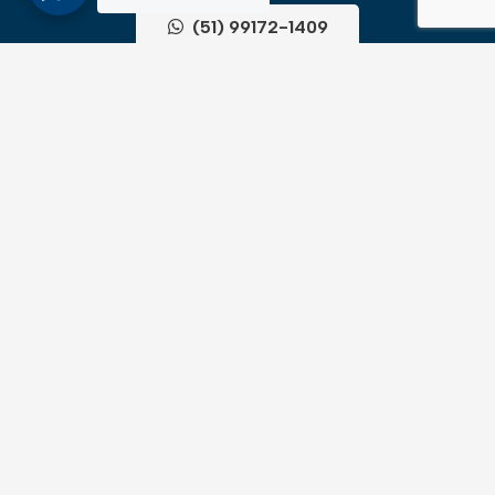
(51) 99172-1409
UNIDADES
ATLÂNTIDA
Av. Central, 1510, loja 02 – Atlântida
CEP 95588-000 – Rio Grande do Sul
XANGRI-LÁ
Av. Paraguassu, 6801 – Xangri-lá
CEP 95588-000 – Rio Grande do Sul
NEWSLLETER
Cadastre-se para receber todas as novidades em
primeira mão