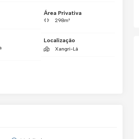
Área Privativa
298m²
Localização
a
Xangri-Lá