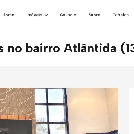
Home
Imóveis
Anuncie
Sobre
Tabelas
 no bairro Atlântida (1