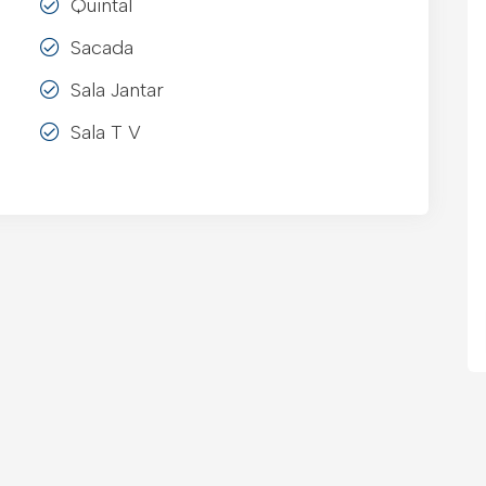
Quintal
Sacada
Sala Jantar
Sala T V