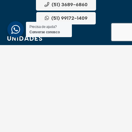
(51) 3689-6860
(51) 99172-1409
Precisa de ajuda?
Converse conosco
UNIDADES
ATLÂNTIDA
Av. Central, 1510, loja 02 – Atlântida
CEP 95588-000 – Rio Grande do Sul
XANGRI-LÁ
Av. Paraguassu, 6801 – Xangri-lá
CEP 95588-000 – Rio Grande do Sul
NEWSLLETER
Cadastre-se para receber todas as novidades em