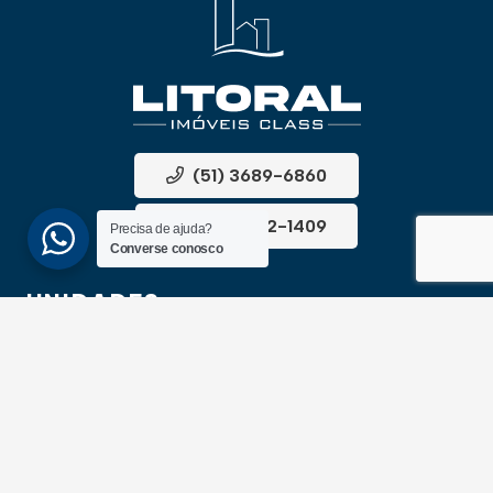
(51) 3689-6860
(51) 99172-1409
Precisa de ajuda?
Converse conosco
UNIDADES
ATLÂNTIDA
Av. Central, 1510, loja 02 – Atlântida
CEP 95588-000 – Rio Grande do Sul
XANGRI-LÁ
Av. Paraguassu, 6801 – Xangri-lá