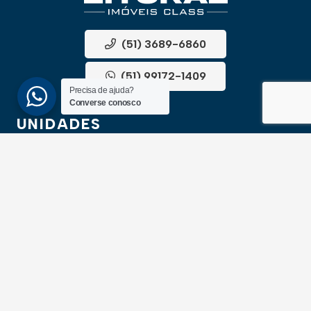
(51) 3689-6860
(51) 99172-1409
Precisa de ajuda?
Converse conosco
UNIDADES
ATLÂNTIDA
Av. Central, 1510, loja 02 – Atlântida
CEP 95588-000 – Rio Grande do Sul
XANGRI-LÁ
Av. Paraguassu, 6801 – Xangri-lá
CEP 95588-000 – Rio Grande do Sul
NEWSLLETER