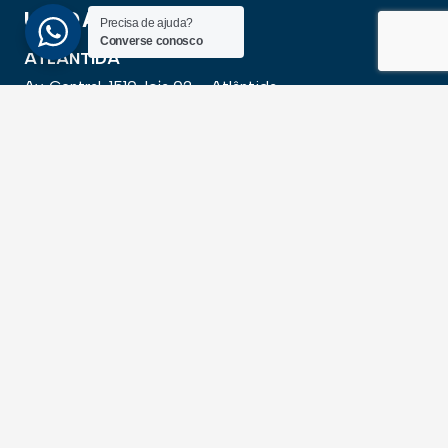
UNIDADES
Precisa de ajuda?
Converse conosco
ATLÂNTIDA
Av. Central, 1510, loja 02 – Atlântida
CEP 95588-000 – Rio Grande do Sul
XANGRI-LÁ
Av. Paraguassu, 6801 – Xangri-lá
CEP 95588-000 – Rio Grande do Sul
NEWSLLETER
Cadastre-se para receber todas as novidades em
primeira mão
SALVAR