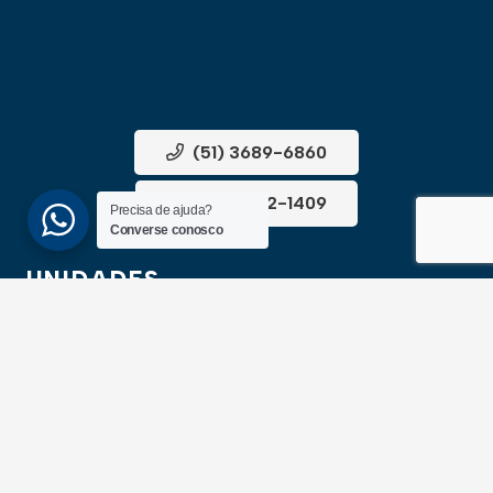
(51) 3689-6860
(51) 99172-1409
Precisa de ajuda?
Converse conosco
UNIDADES
ATLÂNTIDA
Av. Central, 1510, loja 02 – Atlântida
CEP 95588-000 – Rio Grande do Sul
XANGRI-LÁ
Av. Paraguassu, 6801 – Xangri-lá