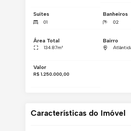
Suítes
Banheiros
01
02
Área Total
Bairro
134.87m²
Atlântid
Valor
R$ 1.250.000,00
Características do Imóvel