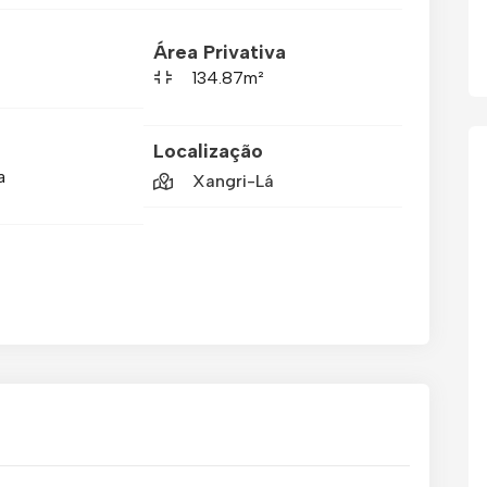
Área Privativa
134.87m²
Localização
a
Xangri-Lá