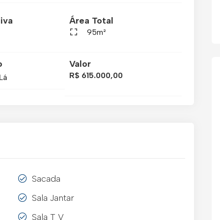
iva
Área Total
95m²
o
Valor
R$ 615.000,00
Lá
Sacada
Sala Jantar
Sala T V