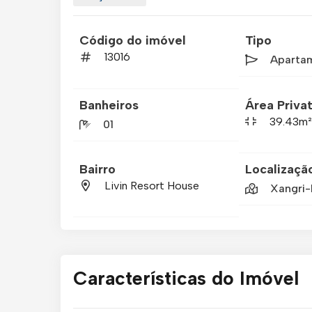
Código do imóvel
Tipo
13016
Aparta
Banheiros
Área Privat
39.43m
01
Bairro
Localizaçã
Livin Resort House
Xangri-
Características do Imóvel